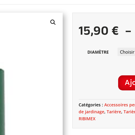
15,90
€
–
DIAMÈTRE
Aj
QUANTITÉ
DE
TARIÈRE
Catégories :
Accessoires pe
POUR
de jardinage
,
Tarière
,
Tariè
PERCEUSE
RIBIMEX
-
30
CM