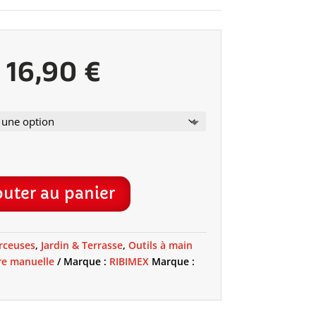
Plage
16,90
€
de
prix :
outer au panier
15,90 €
rceuses
,
Jardin & Terrasse
,
Outils à main
re manuelle
Marque :
RIBIMEX
Marque :
à