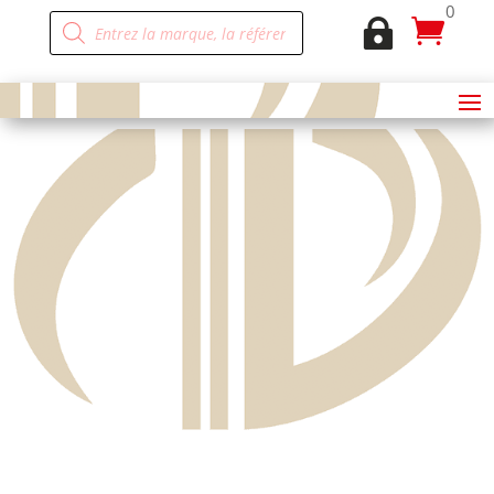
0
Recherche


de
produits