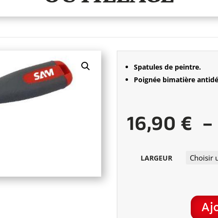
Spatules de peintre.
Poignée bimatière antid
16,90
€
LARGEUR
Aj
QUANTITÉ