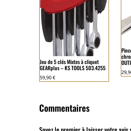
Pinc
chro
Jeu de 5 clés Mixtes à cliquet
OUT
GEARplus – KS TOOLS 503.4255
29,
59,90
€
Commentaires
Soyez le premier à laisser votre avi