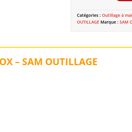
DE
SPATULES
Catégories :
Outillage à ma
PEINTRE
OUTILLAGE
Marque :
SAM 
LAME
INOX
-
SAM
OUTILLAGE
NOX – SAM OUTILLAGE