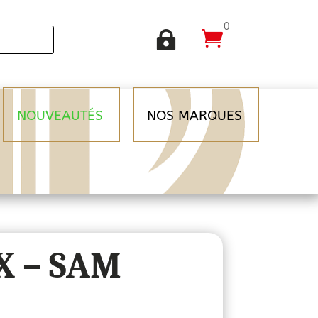
0


NOUVEAUTÉS
NOS MARQUES
X – SAM