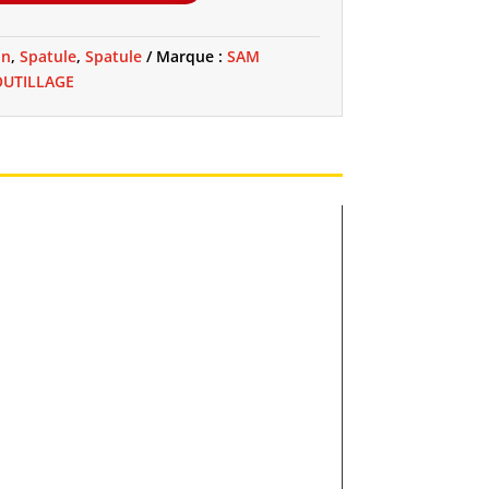
16,90 €
in
,
Spatule
,
Spatule
Marque :
SAM
OUTILLAGE
à
19,90 €