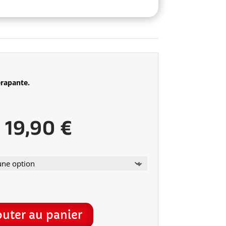
érapante.
Plage
–
19,90
€
de
prix :
outer au panier