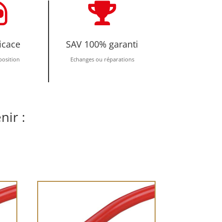


icace
SAV 100% garanti
position
Echanges ou réparations
nir :