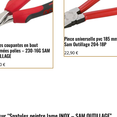
Pince universelle pvc 185 m
Sam Outillage 204-18P
es coupantes en bout
mées polies – 230-16G SAM
22,90
€
ILLAGE
90
€
s sur “Spatules peintre lame INOX – SAM OUTILLAGE”