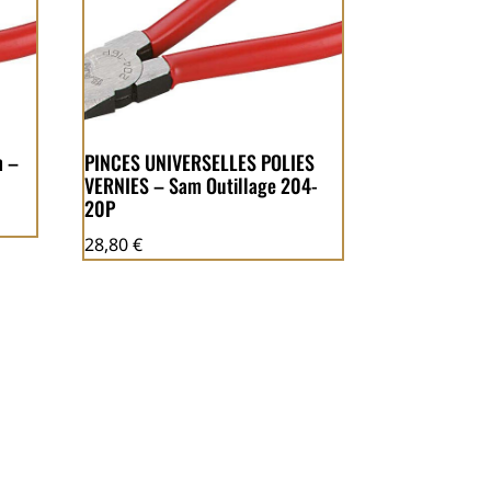
m –
PINCES UNIVERSELLES POLIES
VERNIES – Sam Outillage 204-
20P
28,80
€