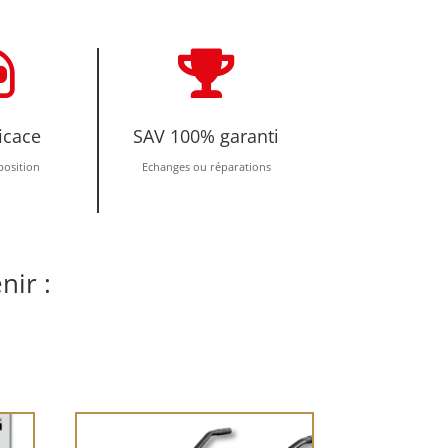


icace
SAV 100% garanti
position
Echanges ou réparations
nir :