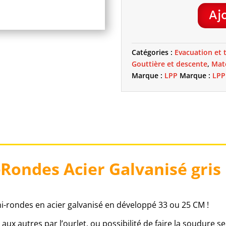
Aj
QUANTITÉ
DE
GOUTTIÈRE
Catégories :
Evacuation et 
DEMI-
Gouttière et descente
,
Mat
RONDES
Marque :
LPP
Marque :
LPP
ACIER
GALVANISÉ
GRIS
LG.4M
–
LPP
Rondes Acier Galvanisé gris
i-rondes en acier galvanisé en développé 33 ou 25 CM !
ux autres par l’ourlet, ou possibilité de faire la soudure se