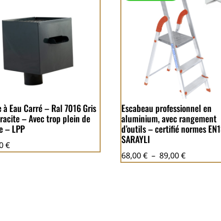
e à Eau Carré – Ral 7016 Gris
Escabeau professionnel en
racite – Avec trop plein de
aluminium, avec rangement
ie – LPP
d’outils – certifié normes EN
SARAYLI
90
€
Plage
68,00
€
–
89,00
€
de
prix :
68,00 €
à
89,00 €