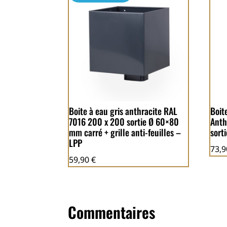
Boite à eau gris anthracite RAL
Boit
7016 200 x 200 sortie Ø 60×80
Anth
mm carré + grille anti-feuilles –
sort
LPP
73,
59,90
€
Commentaires