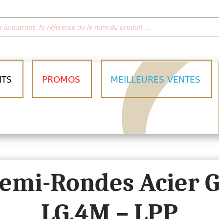
ITS
PROMOS
MEILLEURES VENTES
emi-Rondes Acier G
LG.4M – LPP