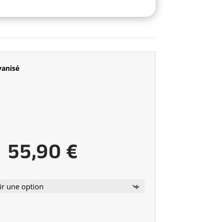
vanisé
Plage
–
55,90
€
de