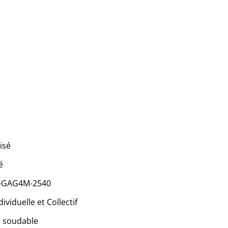
isé
é
 -GAG4M-2540
viduelle et Collectif
, soudable