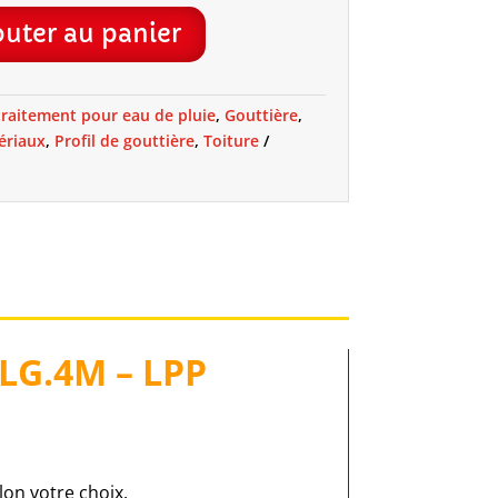
prix :
outer au panier
49,90 €
S
traitement pour eau de pluie
,
Gouttière
,
ériaux
,
Profil de gouttière
,
Toiture
à
55,90 €
 LG.4M – LPP
lon votre choix.