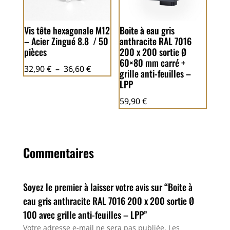
Vis tête hexagonale M12
Boite à eau gris
– Acier Zingué 8.8 / 50
anthracite RAL 7016
pièces
200 x 200 sortie Ø
60×80 mm carré +
Plage
32,90
€
–
36,60
€
grille anti-feuilles –
de
LPP
prix :
59,90
€
32,90 €
à
36,60 €
Commentaires
Soyez le premier à laisser votre avis sur “Boite à
eau gris anthracite RAL 7016 200 x 200 sortie Ø
100 avec grille anti-feuilles – LPP”
Votre adresse e-mail ne sera pas publiée.
Les