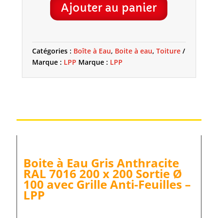
Ajouter au panier
À
EAU
GRIS
ANTHRACITE
Catégories :
Boîte à Eau
,
Boite à eau
,
Toiture
RAL
Marque :
LPP
Marque :
LPP
7016
200
X
200
SORTIE
Ø
100
AVEC
GRILLE
Boite à Eau Gris Anthracite
ANTI-
RAL 7016 200 x 200 Sortie Ø
FEUILLES
100 avec Grille Anti-Feuilles –
-
LPP
LPP