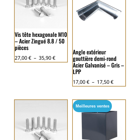
Vis tête hexagonale M10
– Acier Zingué 8.8 / 50
pièces
Angle extérieur
Plage
27,00
€
–
35,90
€
gouttière demi-rond
Acier Galvanisé – Gris –
de
LPP
prix :
Plage
27,00 €
17,00
€
–
17,50
€
de
à
prix :
35,90 €
17,00 €
Meilleures ventes
à
17,50 €