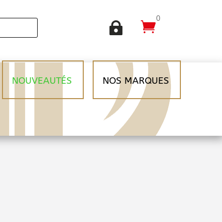
0


NOUVEAUTÉS
NOS MARQUES