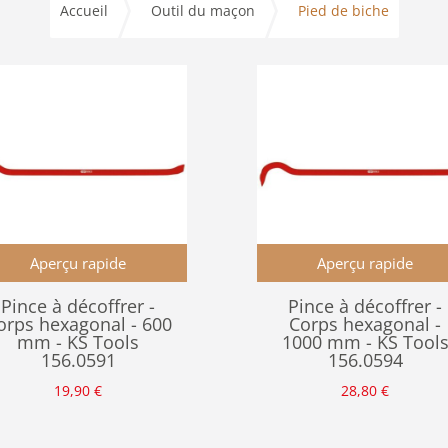
Accueil
Outil du maçon
Pied de biche
Aperçu rapide
Aperçu rapide
Pince à décoffrer -
Pince à décoffrer -
orps hexagonal - 600
Corps hexagonal -
mm - KS Tools
1000 mm - KS Tool
156.0591
156.0594
19,90
€
28,80
€
Ajouter au
Ajouter au
Panier
Panier