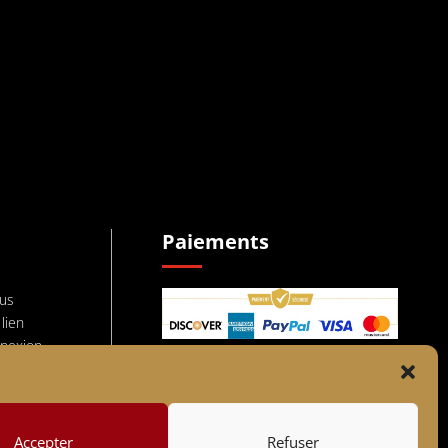
Paiements
ous
 lien
nnexion
Livraisons
Accepter
Refuser