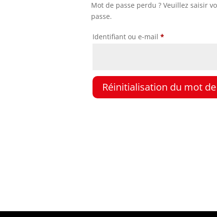
Mot de passe perdu ? Veuillez saisir v
passe.
Obligatoire
Identifiant ou e-mail
*
Réinitialisation du mot d