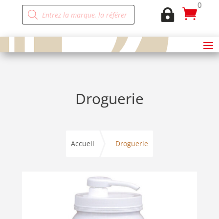
0
Recherche


de
produits
Droguerie
Accueil
Droguerie