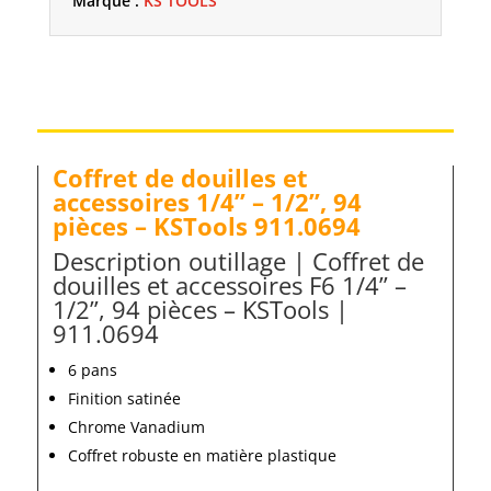
109,90 €.
Marque :
KS TOOLS
1/2'',
94
PIÈCES
-
KSTOOLS
911.0694
Coffret de douilles et
accessoires 1/4” – 1/2”, 94
pièces – KSTools 911.0694
Description outillage | Coffret de
douilles et accessoires F6 1/4” –
1/2”, 94 pièces – KSTools |
911.0694
6 pans
Finition satinée
Chrome Vanadium
Coffret robuste en matière plastique