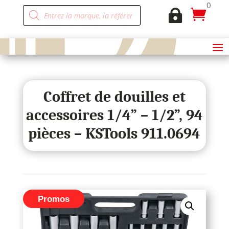
0
Recherche


de
produits
Coffret de douilles et
accessoires 1/4” – 1/2”, 94
pièces – KSTools 911.0694
Promos