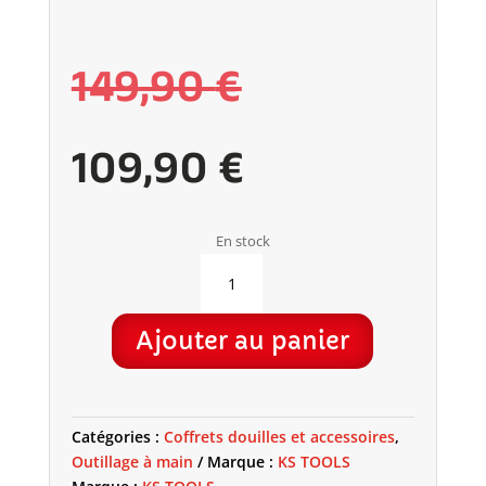
Le
149,90
€
prix
Le
109,90
€
initial
prix
En stock
QUANTITÉ
DE
était :
actuel
COFFRET
Ajouter au panier
DE
DOUILLES
ET
149,90 €.
est :
ACCESSOIRES
Catégories :
Coffrets douilles et accessoires
,
1/4''
Outillage à main
Marque :
KS TOOLS
-