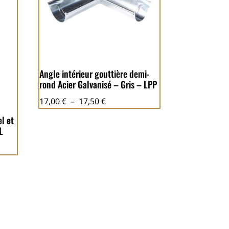
Angle intérieur gouttière demi-
rond Acier Galvanisé – Gris – LPP
Plage
17,00
€
–
17,50
€
de
l et
prix :
L
17,00 €
à
17,50 €