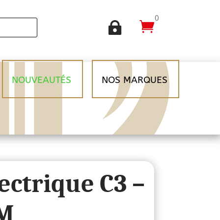
0


NOUVEAUTÉS
NOS MARQUES
ectrique C3 –
M