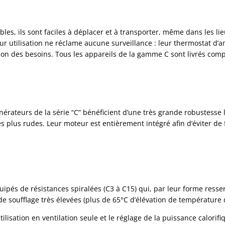
s, ils sont faciles à déplacer et à transporter, même dans les lieu
eur utilisation ne réclame aucune surveillance : leur thermostat 
ion des besoins. Tous les appareils de la gamme C sont livrés compl
énérateurs de la série “C” bénéficient d’une très grande robustesse
es plus rudes. Leur moteur est entièrement intégré afin d’éviter de 
quipés de résistances spiralées (C3 à C15) qui, par leur forme resse
e soufflage très élevées (plus de 65°C d’élévation de température 
ilisation en ventilation seule et le réglage de la puissance calorif