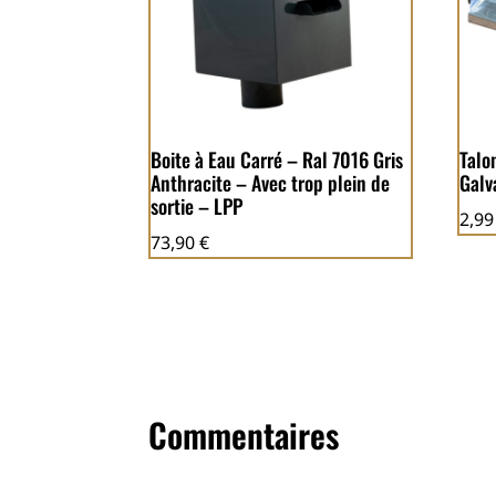
Boite à Eau Carré – Ral 7016 Gris
Talo
Anthracite – Avec trop plein de
Galv
sortie – LPP
2,9
73,90
€
Commentaires