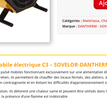
Aj
QUANTITÉ
DE
CHAUFFAGE
Catégories :
Matériaux
,
Cha
DE
Marque :
DANTHERM - SOV
CHANTIER
MOBILE
ÉLECTRIQU
C3
-
SOVELOR-
DANTHERM
mobile électrique C3 – SOVELOR-DANTHE
d pulsé mobiles fonctionnant exclusivement sur une alimentation é
tretien, ils permettent de chauffer des locaux fermés, des ateliers,
on contraignante et en évitant les difficultés d’approvisionnement 
on, ils délivrent une chaleur saine et peuvent être utilisés dans 
u la présence d’une flamme est indésirable