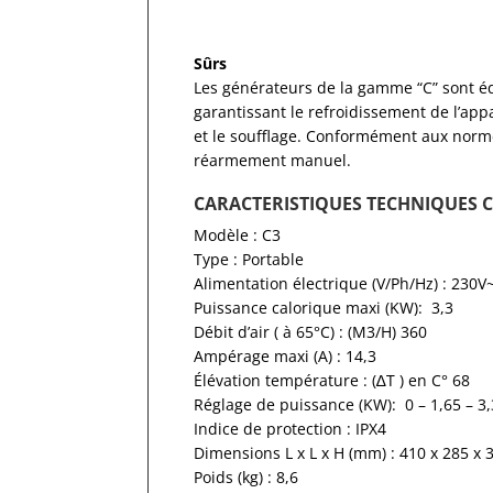
Sûrs
Les générateurs de la gamme “C” sont éq
garantissant le refroidissement de l’app
et le soufflage. Conformément aux norme
réarmement manuel.
CARACTERISTIQUES TECHNIQUES Ch
Modèle : C3
Type : Portable
Alimentation électrique (V/Ph/Hz) : 230V
Puissance calorique maxi (KW): 3,3
Débit d’air ( à 65°C) : (M3/H) 360
Ampérage maxi (A) : 14,3
Élévation température : (∆T ) en C° 68
Réglage de puissance (KW): 0 – 1,65 – 3,
Indice de protection : IPX4
Dimensions L x L x H (mm) : 410 x 285 x 
Poids (kg) : 8,6