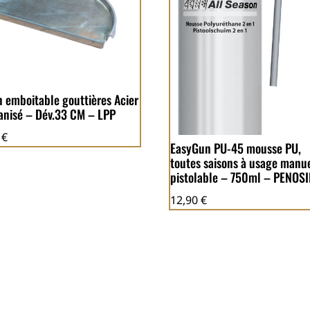
n emboitable gouttières Acier
anisé – Dév.33 CM – LPP
9
€
EasyGun PU-45 mousse PU,
toutes saisons à usage manue
pistolable – 750ml – PENOSI
12,90
€